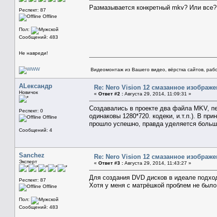
Размазывается конкретный mkv? Или все?
Респект: 87
Offline
Пол:
Сообщений: 483
Не навреди!
Видеомонтаж из Вашего видео, вёрстка сайтов, рабо
АLександр
Re: Nero Vision 12 смазанное изображ
Новичок
«
Ответ #2 :
Августа 29, 2014, 11:09:31 »
Создавались в проекте два файла MKV, п
Респект: 0
одинаковы 1280*720. кодеки, и.т.п.). В п
Offline
прошло успешно, правда уделяется больш
Сообщений: 4
Sanchez
Re: Nero Vision 12 смазанное изображ
Эксперт
«
Ответ #3 :
Августа 29, 2014, 11:43:27 »
Для создания DVD дисков в идеале подхо
Респект: 87
Хотя у меня с матрёшкой проблем не было,
Offline
Пол:
Сообщений: 483