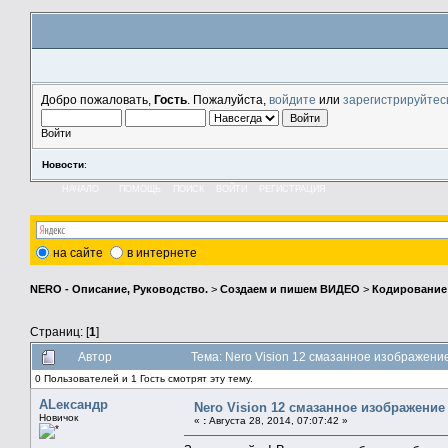
Добро пожаловать,
Гость
. Пожалуйста,
войдите
или
зарегистрируйтес
Войти
Новости
:
НАЧАЛО
ПОМОЩЬ
ПОИСК
ВОЙТИ
РЕГИСТРАЦИЯ
на сайте
в интернете
NERO - Описание, Руководство.
>
Создаем и пишем ВИДЕО
>
Кодирование
Страниц: [
1
]
Автор
Тема: Nero Vision 12 смазанное изображени
0 Пользователей и 1 Гость смотрят эту тему.
АLександр
Nero Vision 12 смазанное изображение
Новичок
«
:
Августа 28, 2014, 07:07:42 »