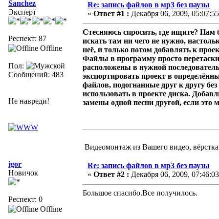
Sanchez
Re: запись файлов в мр3 без паузы
Эксперт
«
Ответ #1 :
Декабря 06, 2009, 05:07:55
Стесняюсь спросить, где ищите? Нам 
Респект: 87
искать там ни чего не нужно, настольк
Offline
неё, и только потом добавлять к проек
Файлы в программу просто перетаскив
Пол:
расположены в нужной последовательн
Сообщений: 483
экспортировать проект в определённ
файлов, подогнанные друг к другу бе
использовать в проекте диска. Добав
Не навреди!
замены одной песни другой, если это 
Видеомонтаж из Вашего видео, вёрстка с
igor
Re: запись файлов в мр3 без паузы
Новичок
«
Ответ #2 :
Декабря 06, 2009, 07:46:03
Большое спасибо.Все получилось.
Респект: 0
Offline