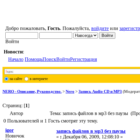
Добро пожаловать,
Гость
. Пожалуйста,
войдите
или
зарегист
Войти
Новости
:
Начало
Помощь
Поиск
Войти
Регистрация
на сайте
в интернете
NERO - Описание, Руководство.
>
Nero
>
Запись Audio CD и MP3
(Модера
Страниц: [
1
]
Автор
Тема: запись файлов в мр3 без паузы (Пр
0 Пользователей и 1 Гость смотрят эту тему.
igor
запись файлов в мр3 без паузы
Новичок
«
:
Декабря 06, 2009, 12:08:10 »