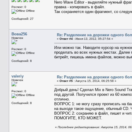
Nero Wave Editor - выделяйте нужный фраг
правка - копировать в файл.
Респект: 0
Offline
Так сохраняется один фрагмент, со следу
Сообщений: 27
Вова256
Re: Разделение на дорожки одного бо
Новичок
«
Ответ #4 :
Июня 13, 2012, 05:27:54 »
Или можно так. Наводите курсор на нужное
Респект: 0
проделать во всех нужных местах. Далее
Offline
битрейт, пишешь имена файлов, можно выбр
Сообщений: 8
valeriy
Re: Разделение на дорожки одного бо
Новичок
«
Ответ #5 :
Августа 15, 2014, 06:25:58 »
Добрый день! Сделал Mix в Nero Sound Tr
Респект: 0
под другой. Получился проект из 60 компо
Offline
отлично.
Сообщений: 8
ВОПРОС 1: не могу сразу прописать на ба
на выходе такое ощущение, обычный CD. 
ВОПРОС 2: сохраняю в файл, пишет и чита
ПОМОГИТЕ, КТО МОЖЕТ.
«
Последнее редактирование: Августа 15, 2014, 06:3