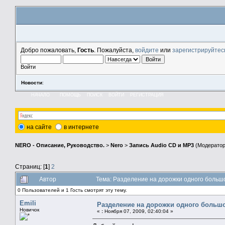
Добро пожаловать,
Гость
. Пожалуйста,
войдите
или
зарегистрируйтес
Войти
Новости
:
НАЧАЛО
ПОМОЩЬ
ПОИСК
ВОЙТИ
РЕГИСТРАЦИЯ
на сайте
в интернете
NERO - Описание, Руководство.
>
Nero
>
Запись Audio CD и MP3
(Модерато
Страниц: [
1
]
2
Автор
Тема: Разделение на дорожки одного больш
0 Пользователей и 1 Гость смотрят эту тему.
Emili
Разделение на дорожки одного больш
Новичок
«
:
Ноября 07, 2009, 02:40:04 »