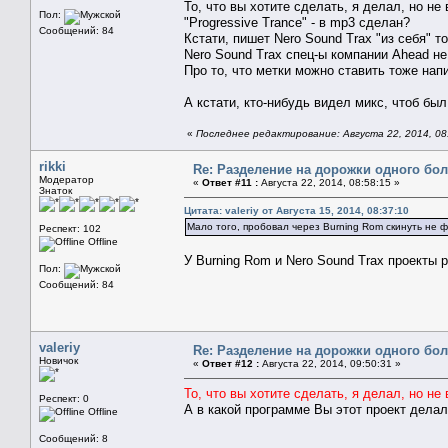
То, что вы хотите сделать, я делал, но н
Пол:
"Progressive Trance" - в mp3 сделан?
Сообщений: 84
Кстати, пишет Nero Sound Trax "из себя" 
Nero Sound Trax спец-ы компании Ahead н
Про то, что метки можно ставить тоже напи
А кстати, кто-нибудь видел микс, чтоб был
«
Последнее редактирование: Августа 22, 2014, 08:5
rikki
Re: Разделение на дорожки одного бо
Модератор
«
Ответ #11 :
Августа 22, 2014, 08:58:15 »
Знаток
Цитата: valeriy от Августа 15, 2014, 08:37:10
Мало того, пробовал через Burning Rom скинуть не фа
Респект: 102
Offline
У Burning Rom и Nero Sound Trax проекты р
Пол:
Сообщений: 84
valeriy
Re: Разделение на дорожки одного бо
Новичок
«
Ответ #12 :
Августа 22, 2014, 09:50:31 »
То, что вы хотите сделать, я делал, но н
Респект: 0
А в какой программе Вы этот проект дела
Offline
Сообщений: 8