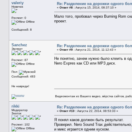
valeriy
Re: Разделение на дорожки одного бо
Новичок
«
Ответ #8 :
Августа 15, 2014, 08:37:10 »
Мало того, пробовал через Burning Rom ски
Респект: 0
проект.
Offline
Сообщений: 8
Sanchez
Re: Разделение на дорожки одного бо
Эксперт
«
Ответ #9 :
Августа 21, 2014, 11:12:43 »
Не понятно, зачем нужно было клеить в о
Респект: 87
Nero Expres как CD или MP3 диск.
Offline
Пол:
Сообщений: 483
Не навреди!
Видеомонтаж из Вашего видео, вёрстка сайтов, рабо
rikki
Re: Разделение на дорожки одного бо
Модератор
«
Ответ #10 :
Августа 22, 2014, 08:53:33 »
Знаток
Я понял каков должен быть результат.
Проверил. Nero Sound Trax действительно,
Респект: 102
Offline
и микс играется одним куском.