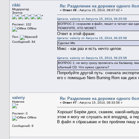
rikki
Re: Разделение на дорожки одного бо
Модератор
«
Ответ #6 :
Августа 15, 2014, 08:07:42 »
Знаток
Цитата: valeriy от Августа 15, 2014, 06:25:58
ВОПРОС 2: сохраняю в файл, пишет и читает как од
Респект: 102
ПОМОГИТЕ, КТО МОЖЕТ.
Offline
Ответ в этой фразе:
Пол:
Цитата: valeriy от Августа 15, 2014, 06:25:58
Сообщений: 84
Сделал Mix
Микс - как раз и есть нечто целое.
Цитата: valeriy от Августа 15, 2014, 06:25:58
ВОПРОС 1: не могу сразу прописать на балванку, пи
обычный CD. Что нужно сделать?
Попробуйте другой путь: сначала экспорти
его с помощью Nero Burning Rom как диск 
valeriy
Re: Разделение на дорожки одного бо
Новичок
«
Ответ #7 :
Августа 15, 2014, 08:33:58 »
Хорошо! Берём диск, скажем, какой-нибудь
Респект: 0
этом я могу не слушать всё вподряд, а пе
Offline
В файл я сбрасываю и без проблем пишу н
Сообщений: 8