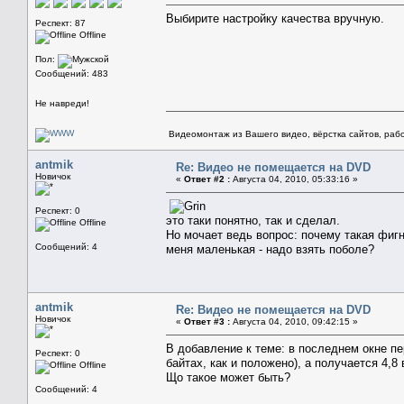
Выбирите настройку качества вручную.
Респект: 87
Offline
Пол:
Сообщений: 483
Не навреди!
Видеомонтаж из Вашего видео, вёрстка сайтов, рабо
antmik
Re: Видео не помещается на DVD
Новичок
«
Ответ #2 :
Августа 04, 2010, 05:33:16 »
Респект: 0
это таки понятно, так и сделал.
Offline
Но мочает ведь вопрос: почему такая фигн
Сообщений: 4
меня маленькая - надо взять поболе?
antmik
Re: Видео не помещается на DVD
Новичок
«
Ответ #3 :
Августа 04, 2010, 09:42:15 »
В добавление к теме: в последнем окне пер
Респект: 0
байтах, как и положено), а получается 4,8 
Offline
Що такое может быть?
Сообщений: 4