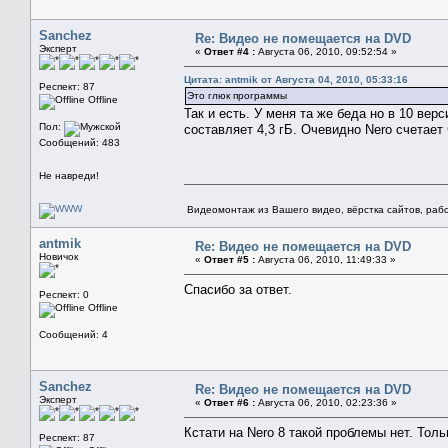
Sanchez
Re: Видео не помещается на DVD
Эксперт
«
Ответ #4 :
Августа 06, 2010, 09:52:54 »
Цитата: antmik от Августа 04, 2010, 05:33:16
Респект: 87
Это глюк программы
Offline
Так и есть. У меня та же беда но в 10 ве
Пол:
составляет 4,3 гБ. Очевидно Nero счетает 
Сообщений: 483
Не навреди!
Видеомонтаж из Вашего видео, вёрстка сайтов, рабо
antmik
Re: Видео не помещается на DVD
Новичок
«
Ответ #5 :
Августа 06, 2010, 11:49:33 »
Спасибо за ответ.
Респект: 0
Offline
Сообщений: 4
Sanchez
Re: Видео не помещается на DVD
Эксперт
«
Ответ #6 :
Августа 06, 2010, 02:23:36 »
Кстати на Nero 8 такой проблемы нет. Тол
Респект: 87