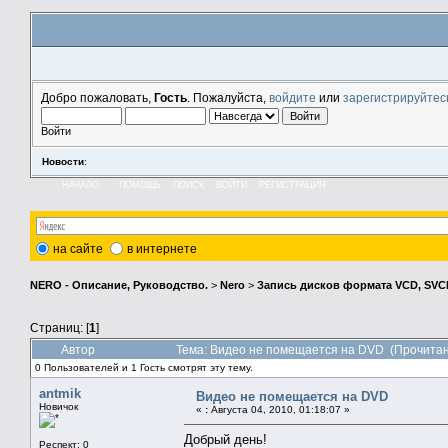
Добро пожаловать,
Гость
. Пожалуйста,
войдите
или
зарегистрируйтес
Войти
Новости
:
НАЧАЛО
ПОМОЩЬ
ПОИСК
ВОЙТИ
РЕГИСТРАЦИЯ
на сайте
в интернете
NERO - Описание, Руководство.
>
Nero
>
Запись дисков формата VCD, SVCD
Страниц: [
1
]
Автор
Тема: Видео не помещается на DVD (Прочитан
0 Пользователей и 1 Гость смотрят эту тему.
antmik
Видео не помещается на DVD
Новичок
«
:
Августа 04, 2010, 01:18:07 »
Добрый день!
Респект: 0