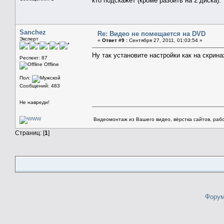
кто подскажет (кроме разбить на 2 диска).
Sanchez
Re: Видео не помещается на DVD
Эксперт
«
Ответ #9 :
Сентября 27, 2011, 01:03:54 »
Ну так установите настройки как на скрин
Респект: 87
Offline
Пол:
Сообщений: 483
Не навреди!
Видеомонтаж из Вашего видео, вёрстка сайтов, рабо
Страниц: [
1
]
Форум