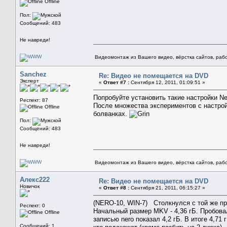
Offline
Пол:
Сообщений: 483
Не навреди!
Видеомонтаж из Вашего видео, вёрстка сайтов, рабо
Sanchez
Re: Видео не помещается на DVD
Эксперт
«
Ответ #7 :
Сентября 12, 2011, 01:09:51 »
Попробуйте установить такие настройки Ner
Респект: 87
После множества экспериментов с настрой
Offline
болванках.
Пол:
Сообщений: 483
Не навреди!
Видеомонтаж из Вашего видео, вёрстка сайтов, рабо
Алекс222
Re: Видео не помещается на DVD
Новичок
«
Ответ #8 :
Сентября 21, 2011, 06:15:27 »
(NERO-10, WIN-7) Столкнулся с той же пр
Респект: 0
Начальный размер MKV - 4,36 гБ. Пробовал
Offline
записью nero показал 4,2 гБ. В итоге 4,71
Сообщений: 1