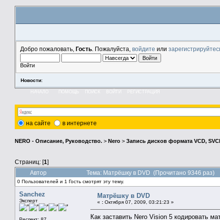
Добро пожаловать,
Гость
. Пожалуйста,
войдите
или
зарегистрируйтес
Войти
Новости
:
НАЧАЛО
ПОМОЩЬ
ПОИСК
ВОЙТИ
РЕГИСТРАЦИЯ
на сайте
в интернете
NERO - Описание, Руководство.
>
Nero
>
Запись дисков формата VCD, SVCD
Страниц: [
1
]
Автор
Тема: Матрёшку в DVD (Прочитано 9346 раз)
0 Пользователей и 1 Гость смотрят эту тему.
Sanchez
Матрёшку в DVD
Эксперт
«
:
Октября 07, 2009, 03:21:23 »
Как заставить Nero Vision 5 кодировать м
Респект: 87