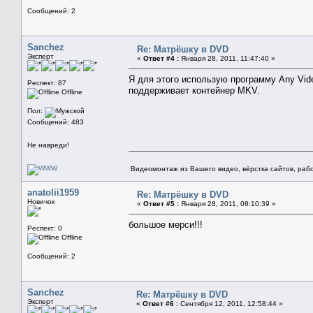
Сообщений: 2
Sanchez
Re: Матрёшку в DVD
Эксперт
«
Ответ #4 :
Января 28, 2011, 11:47:40 »
Я для этого использую программу Any Vide
Респект: 87
поддерживает контейнер MKV.
Offline
Пол:
Сообщений: 483
Не навреди!
Видеомонтаж из Вашего видео, вёрстка сайтов, рабо
anatolii1959
Re: Матрёшку в DVD
Новичок
«
Ответ #5 :
Января 28, 2011, 08:10:39 »
большое мерси!!!
Респект: 0
Offline
Сообщений: 2
Sanchez
Re: Матрёшку в DVD
Эксперт
«
Ответ #6 :
Сентября 12, 2011, 12:58:44 »