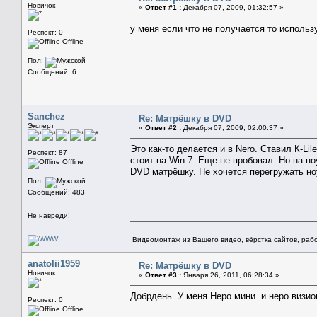
Новичок
«
Ответ #1 :
Декабря 07, 2009, 01:32:57 »
у меня если что не получается то использу
Респект: 0
Offline
Пол:
Сообщений: 6
Sanchez
Re: Матрёшку в DVD
Эксперт
«
Ответ #2 :
Декабря 07, 2009, 02:00:37 »
Это как-то делается и в Nero. Ставил К-Lil
Респект: 87
стоит на Win 7. Еще не пробовал. Но на но
Offline
DVD матрёшку. Не хочется перегружать н
Пол:
Сообщений: 483
Не навреди!
Видеомонтаж из Вашего видео, вёрстка сайтов, рабо
anatolii1959
Re: Матрёшку в DVD
Новичок
«
Ответ #3 :
Января 26, 2011, 06:28:34 »
Добрдень. У меня Неро мини и неро визио
Респект: 0
Offline