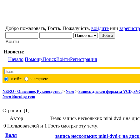
Добро пожаловать,
Гость
. Пожалуйста,
войдите
или
зарегист
Войти
Новости
:
Начало
Помощь
Поиск
Войти
Регистрация
на сайте
в интернете
NERO - Описание, Руководство.
>
Nero
>
Запись дисков формата VCD, SV
Nero Burning rom
Страниц: [
1
]
Автор
Тема: запись нескольких mini-dvd-r на ди
0 Пользователей и 1 Гость смотрят эту тему.
Валя
запись нескольких mini-dvd-r на диск