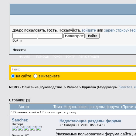
Добро пожаловать,
Гость
. Пожалуйста,
войдите
или
зарегистрируйтес
Войти
Новости
:
НАЧАЛО
ПОМОЩЬ
ПОИСК
ВОЙТИ
РЕГИСТРАЦИЯ
на сайте
в интернете
NERO - Описание, Руководство.
>
Разное
>
Курилка
(Модераторы:
Sanchez
,
r
Страниц: [
1
]
Автор
Тема: Недостающие разделы форума (Прочита
0 Пользователей и 1 Гость смотрят эту тему.
Sanchez
Недостающие разделы форума
Эксперт
«
:
Января 21, 2010, 05:27:47 »
Уважаемые пользователи форума сайта
,
Респект: 87