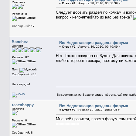
Участник
«
Ответ #1 :
Августа 28, 2010, 03:38:39 »
Следует добвить раздел по крякам и взлом
Респект: 0
вопрос - непонятно!Кто из нас без греха?
Offline
Сообщений: 17
Sanchez
Re: Недостающие разделы форума
Эксперт
«
Ответ #2 :
Августа 30, 2010, 09:49:49 »
Нет. Такого раздела не будет. Для поиск
Респект: 87
любого торрент трекера, поэтому ни каког
Offline
Пол:
Сообщений: 483
Не навреди!
Видеомонтаж из Вашего видео, вёрстка сайтов, рабо
reacnhappy
Re: Недостающие разделы форума
Новичок
«
Ответ #3 :
Января 19, 2012, 10:46:05 »
Мне всё нравится, просто форум сам како
Респект: 0
-------------------
Offline
Сообщений: 8