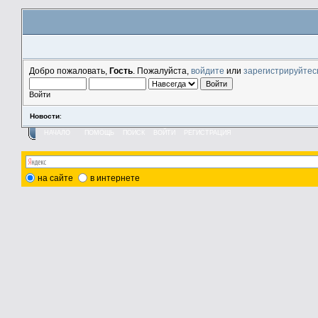
Добро пожаловать,
Гость
. Пожалуйста,
войдите
или
зарегистрируйтес
Войти
Новости
:
НАЧАЛО
ПОМОЩЬ
ПОИСК
ВОЙТИ
РЕГИСТРАЦИЯ
на сайте
в интернете