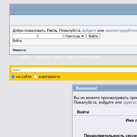
Добро пожаловать,
Гость
. Пожалуйста,
войдите
или
зарегистрируйтес
Войти
Новости
:
НАЧАЛО
ПОМОЩЬ
ПОИСК
ВОЙТИ
РЕГИСТРАЦИЯ
на сайте
в интернете
Внимание!
Вы не можете просматривать про
Пожалуйста, войдите или
зареги
Войти
Имя п
Продолжительность сессии